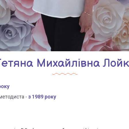
Тетяна Михайлівна Лойк
року
методиста -
з 1989 року