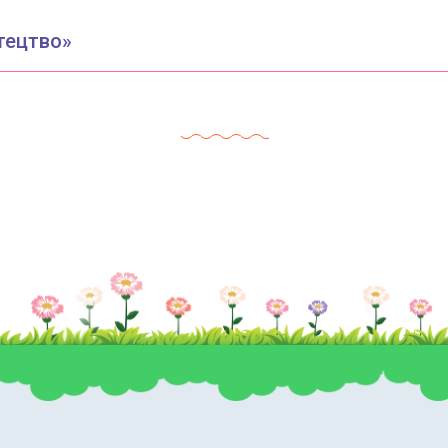
тецтво»