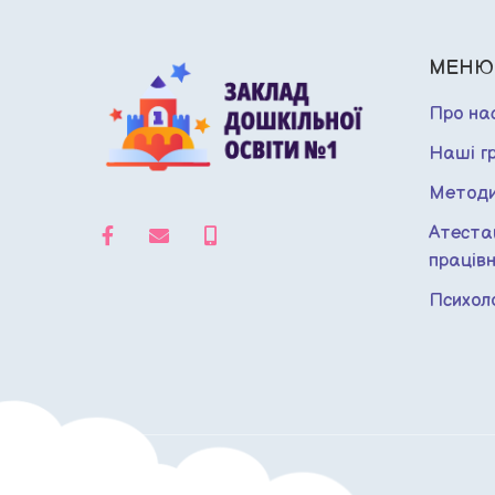
МЕНЮ
Про на
Наші г
Методи
Атестац
працівн
Психол