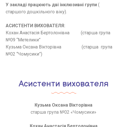
У закладі працюють дві інклюзивні групи
(
старшого дошкільного віку).
АСИСТЕНТИ ВИХОВАТЕЛЯ:
Кохан Анастасія Бертолонівна (старша група
№09 “Метелики”
Кузьма Оксана Вікторівна (старша група
№02 “Чомусики”)
Асистенти вихователя
Кузьма Оксана Вікторівна
старша група №02 «Чомусики»
Кохан Анастасія Бертолонівна